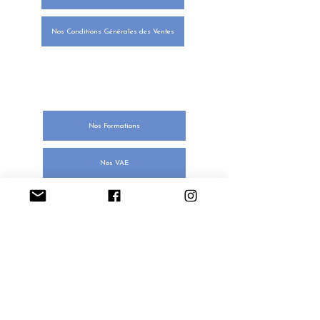
Nos Conditions Générales des Ventes
NOTRE ORGANISME DE
FORMATION
Nos Formations
Nos VAE
Nos APP
Notre financement
Notre méthodologie
Notre catalogue de formations