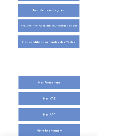
Nos Mentions Légales
Nos Conditions Générales d'Utilsations du Site
Nos Conditions Générales des Ventes
NOTRE ORGANISME DE
FORMATION
Nos Formations
Nos VAE
Nos APP
Notre financement