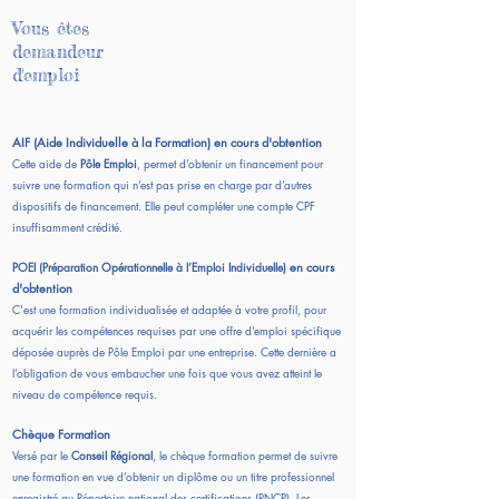
Vous êtes
demandeur
d'emploi
AIF (Aide Individuelle à la Formation) en cours d'obtention
Cette aide de
Pôle Emploi
, permet d’obtenir un financement pour
suivre une formation qui n’est pas prise en charge par d’autres
dispositifs de financement. Elle peut compléter une compte CPF
insuffisamment crédité.
POEI (Préparation Opérationnelle à l’Emploi Individuelle)
en cours
d'obtention
C'est une formation individualisée et adaptée à votre profil, pour
acquérir les compétences requises par une offre d’emploi spécifique
déposée auprès de Pôle Emploi par une entreprise. Cette dernière a
l’obligation de vous embaucher une fois que vous avez atteint le
niveau de compétence requis.
Chèque Formation
Versé par le
Conseil Régional
, le chèque formation permet de suivre
une formation en vue d’obtenir un diplôme ou un titre professionnel
enregistré au Répertoire national des certifications (RNCP). Les