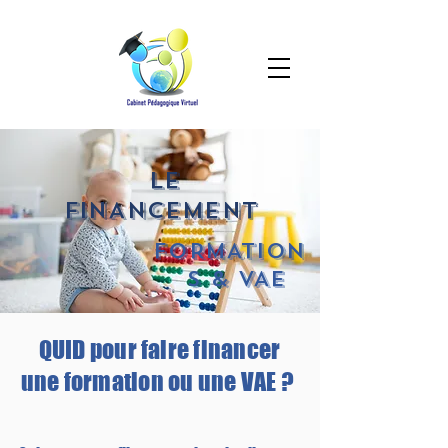
LE
FINANCEMENT
FORMATION
S & VAE
QUID pour faire financer
une formation ou une VAE ?