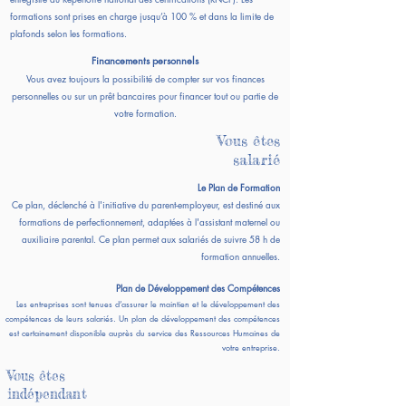
formations sont prises en charge jusqu’à 100 % et dans la limite de
plafonds selon les formations.
Financements personnels
Vous avez toujours la possibilité de compter sur vos finances
personnelles ou sur un prêt bancaires pour financer tout ou partie de
votre formation.
Vous êtes
salarié
Le Plan de Formation
Ce plan, déclenché à l'initiative du parent-employeur, est destiné aux
formations de perfectionnement, adaptées à l'assistant maternel ou
auxiliaire parental. Ce plan permet aux salariés de suivre 58 h de
formation annuelles.
Plan de Développement des Compétences
Les entreprises sont tenues d’assurer le maintien et le développement des
compétences de leurs salariés. Un plan de développement des compétences
est certainement disponible auprès du service des Ressources Humaines de
votre entreprise.
Vous êtes
indépendant