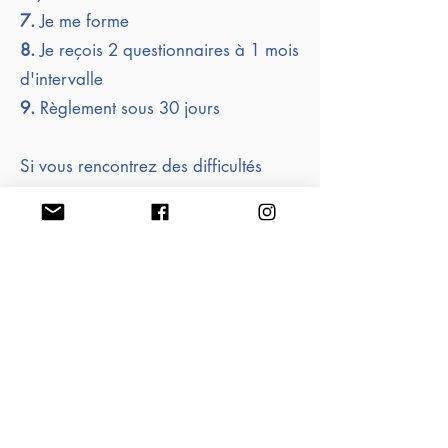
7.
Je me forme
8.
Je reçois 2 questionnaires à 1 mois
d'intervalle
9.
Règlement sous 30 jours
Si vous rencontrez des difficultés
contactez nous :
contact@cabinetpedagogiquevirtuel.c
om
NOTRE ENGAGEMENT
Notre méthodologie